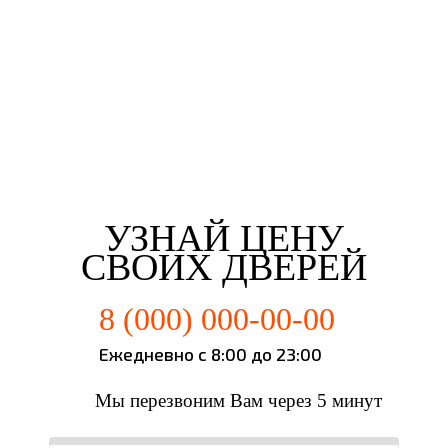
Третьякова Елизаветта
Майорова Кристина
Мартьянова Мария
Федотов Михаил
г. Иркутск
г. Иркутск
г. Иркутск
г. Иркутск
УЗНАЙ ЦЕНУ
СВОИХ ДВЕРЕЙ
8 (000) 000-00-00
Ежедневно с 8:00 до 23:00
Мы перезвоним Вам через 5 минут