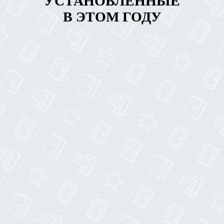
УСТАНОВЛЕННЫЕ
В ЭТОМ ГОДУ
Клиент: Карасев Руслан
Москва, улица Климашкина, д. 21
Номер договора:
564789
Стоимость:
12 400
р.