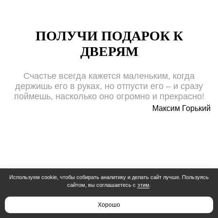
ПОЛУЧИ ПОДАРОК К
ДВЕРЯМ
Счастье всегда кажется маленьким, когда
держишь его в руках, но отпусти его – и сразу
поймешь, насколько оно огромно и прекрасно!
Максим Горький
Используем cookie, чтобы собирать аналитику и делать сайт лучше. Пользуясь
сайтом, вы соглашаетесь с
этим
.
Межкомнатные
Хорошо
двери